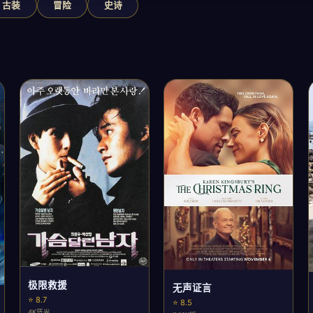
古装
冒险
史诗
极限救援
无声证言
⭐ 8.7
⭐ 8.5
4K蓝光