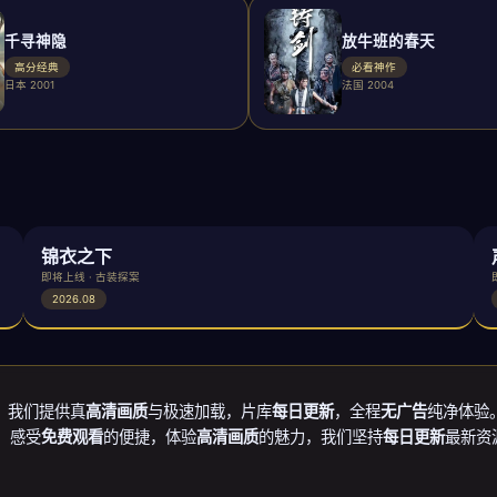
千寻神隐
放牛班的春天
高分经典
必看神作
日本 2001
法国 2004
锦衣之下
即将上线 · 古装探案
2026.08
。我们提供真
高清画质
与极速加载，片库
每日更新
，全程
无广告
纯净体验
，感受
免费观看
的便捷，体验
高清画质
的魅力，我们坚持
每日更新
最新资