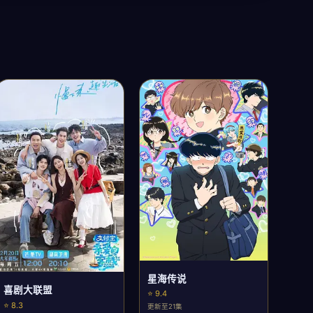
星海传说
喜剧大联盟
⭐ 9.4
⭐ 8.3
更新至21集